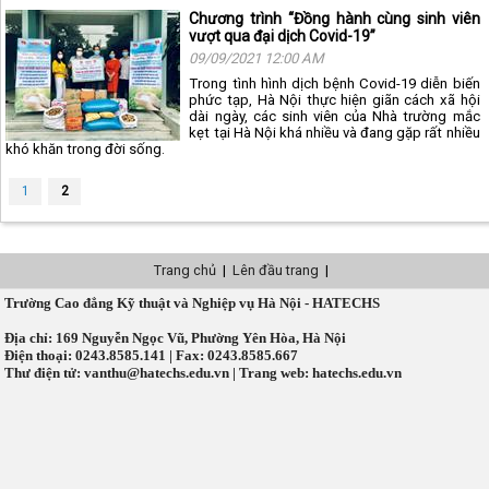
Chương trình “Đồng hành cùng sinh viên
vượt qua đại dịch Covid-19”
09/09/2021 12:00 AM
Trong tình hình dịch bệnh Covid-19 diễn biến
phức tạp, Hà Nội thực hiện giãn cách xã hội
dài ngày, các sinh viên của Nhà trường mắc
kẹt tại Hà Nội khá nhiều và đang gặp rất nhiều
khó khăn trong đời sống.
1
2
Trang chủ
|
Lên đầu trang
|
Trường Cao đẳng Kỹ thuật và Nghiệp vụ Hà Nội - HATECHS
Địa chỉ: 169 Nguyễn Ngọc Vũ, Phường Yên Hòa, Hà Nội
Điện thoại: 0243.8585.141 | Fax: 0243.8585.667
Thư điện tử: vanthu@hatechs.edu.vn | Trang web: hatechs.edu.vn