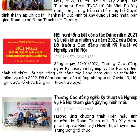
Ngày 23/3, tại trụ sở Bộ Xây dựng, Ban
Thường vụ Đoàn TNCS Hồ Chí Minh Bộ Xây
dựng long trọng tổ chức Lễ công bố Quyết
định thành lập Chi đoàn Thanh niên Cục Kinh tế Xây dựng và tiếp nhận, bàn
giao Đoàn cơ sở Đoàn Thanh niên Trường ...
Hội nghị tổng kết công tác Đảng năm 2021
và triển khai nhiệm vụ năm 2022 của Đảng
bộ trường Cao đẳng nghề Kỹ thuật và
Nghiệp vụ Hà Nội
24/01/2022 12:00 AM
Sáng ngày 22/01/2022, Trường Cao đẳng
nghề Kỹ thuật và Nghiệp vụ Hà Nội đã tiến
hành tổ chức Hội nghị tổng kết công tác Đảng năm 2021 và triển khai
nhiệm vụ năm 2022. Để đảm bảo an toàn phòng chống dịch Covid-19, Hội
nghị được tổ chức bằng hình thức trực tuyến.
Trường Cao đẳng nghề Kỹ thuật và Nghiệp
vụ Hà Nội tham gia Ngày hội hiến máu
14/09/2021 12:00 AM
Hưởng ứng chương trình Hiến máu tình
nguyện do Đoàn Thanh niên Bộ Xây dựng
phối hợp với Bệnh viện Huyết học truyền máu
Trung ương tổ chức