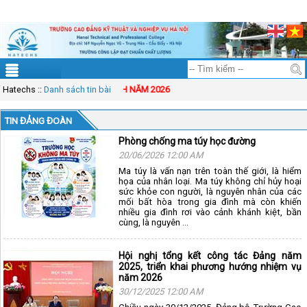
ĐT: 083.83.00.333
Mail: solution@vinasynet.com
Tài khoản
Sitemap
Hatechs
THÔNG BÁO TUYỂN SINH NĂM 2026
::
Danh sách tin bài
TIN ĐẢNG ĐOÀN
Phòng chống ma túy học đường
20/06/2026 12:00 AM
Ma túy là vấn nạn trên toàn thế giới, là hiểm
họa của nhân loại. Ma túy không chỉ hủy hoại
sức khỏe con người, là nguyên nhân của các
mối bất hòa trong gia đình mà còn khiến
nhiều gia đình rơi vào cảnh khánh kiệt, bần
cùng, là nguyên ...
Hội nghị tổng kết công tác Đảng năm
2025, triển khai phương hướng nhiệm vụ
năm 2026
30/12/2025 12:00 AM