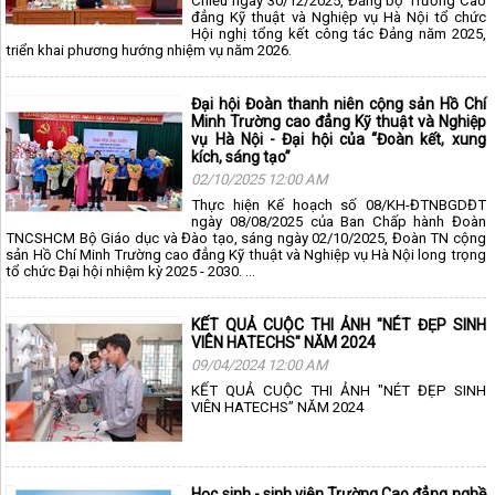
Chiều ngày 30/12/2025, Đảng bộ Trường Cao
đẳng Kỹ thuật và Nghiệp vụ Hà Nội tổ chức
Hội nghị tổng kết công tác Đảng năm 2025,
triển khai phương hướng nhiệm vụ năm 2026.
Đại hội Đoàn thanh niên cộng sản Hồ Chí
Minh Trường cao đẳng Kỹ thuật và Nghiệp
vụ Hà Nội - Đại hội của “Đoàn kết, xung
kích, sáng tạo”
02/10/2025 12:00 AM
Thực hiện Kế hoạch số 08/KH-ĐTNBGDĐT
ngày 08/08/2025 của Ban Chấp hành Đoàn
TNCSHCM Bộ Giáo dục và Đào tạo, sáng ngày 02/10/2025, Đoàn TN cộng
sản Hồ Chí Minh Trường cao đẳng Kỹ thuật và Nghiệp vụ Hà Nội long trọng
tổ chức Đại hội nhiệm kỳ 2025 - 2030. ...
KẾT QUẢ CUỘC THI ẢNH "NÉT ĐẸP SINH
VIÊN HATECHS" NĂM 2024
09/04/2024 12:00 AM
KẾT QUẢ CUỘC THI ẢNH "NÉT ĐẸP SINH
VIÊN HATECHS” NĂM 2024
Học sinh - sinh viên Trường Cao đẳng nghề