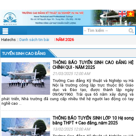
ĐT: 083.83.00.333
Mail: solution@vinasynet.com
Tài khoản
Sitemap
Hatechs
THÔNG BÁO TUYỂN SINH NĂM 2026
::
Danh sách tin bài
TUYỂN SINH CAO ĐẲNG
THÔNG BÁO TUYỂN SINH CAO ĐẲNG HỆ
CHÍNH QUI - NĂM 2025
21/03/2025 12:00 AM
Trường Cao đẳng Kỹ thuật và Nghiệp vụ Hà
Nội là trường công lập trực thuộc Bộ Giáo
dục và Đào tạo, được thành lập ngày
09/04/1960. Trải qua 65 năm xây dựng và
phát triển, Nhà trường đã cung cấp nhiều thế hệ người lao động có tay
nghề cao ...
THÔNG BÁO TUYỂN SINH LỚP 10 Hệ song
bằng THPT + Cao đẳng, năm 2025
13/02/2025 12:00 AM