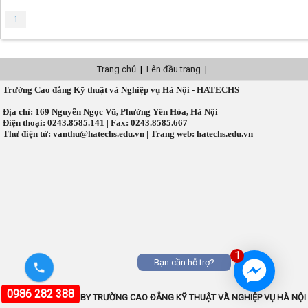
1
Trang chủ
|
Lên đầu trang
|
Trường Cao đẳng Kỹ thuật và Nghiệp vụ Hà Nội - HATECHS
Địa chỉ: 169 Nguyễn Ngọc Vũ, Phường Yên Hòa, Hà Nội
Điện thoại: 0243.8585.141 | Fax: 0243.8585.667
Thư điện tử: vanthu@hatechs.edu.vn | Trang web: hatechs.edu.vn
1
Bạn cần hỗ trợ?
0986 282 388
COPYRIGHT © 2026 BY TRƯỜNG CAO ĐẲNG KỸ THUẬT VÀ NGHIỆP VỤ HÀ NỘI