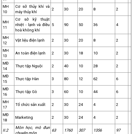
MH
Cơ sở thủy khí và
2
30
20
8
2
10
máy thủy khí
Cơ sở kỹ thuật
MH
nhiệt - lạnh và điều
5
90
50
36
4
11
hoà không khí
MH
Vật liệu điện lạnh
2
30
20
8
2
12
MH
An toàn điện lạnh
2
30
18
10
2
13
MĐ
Thực tập Nguội
2
40
10
28
2
14
MĐ
Thực tập Hàn
3
80
12
62
6
15
MĐ
Thực tập Gò
3
60
10
44
6
16
MH
Tổ chức sản xuất
2
30
24
4
2
17
MĐ
Marketing
2
30
24
4
2
18
Môn học, mô đun
II.2
63
1760
307
1356
97
chuyên môn