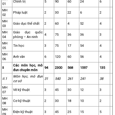
Chính trị
5
90
60
24
6
01
MH
Pháp luật
2
30
22
6
2
02
MH
Giáo dục thể chất
2
60
4
52
4
03
MH
Giáo dục quốc
4
75
36
36
3
04
phòng – An ninh
MH
Tin học
3
75
17
54
4
05
MH
Anh văn
6
120
60
56
4
06
Các môn học, mô
II
94
2300
568
1597
135
đun chuyên môn
Môn học, mô đun
II.1
31
540
261
241
38
cơ sở
MH
Vẽ kỹ thuật
3
45
30
12
3
07
MH
Cơ kỹ thuật
2
30
18
10
2
08
MH
Điện kỹ thuật
3
45
25
15
5
09