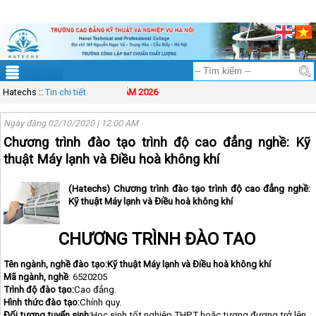
ĐT: 083.83.00.333
Mail: solution@vinasynet.com
Tài khoản
Sitemap
THÔNG BÁO TUYỂN SINH NĂM 2026
Hatechs
::
Tin chi tiết
Ngày đăng 02/10/2020 | 12:00 AM
Chương trình đào tạo trình độ cao đẳng nghề: Kỹ
thuật Máy lạnh và Điều hoà không khí
(Hatechs) Chương trình đào tạo trình độ cao đẳng nghề:
Kỹ thuật Máy lạnh và Điều hoà không khí
CHƯƠNG TRÌNH ĐÀO TẠO
Tên ngành, nghề đào tạo:Kỹ thuật Máy lạnh và Điều hoà không khí
Mã ngành, nghề
: 6520205
Trình độ đào tạo:
Cao đẳng.
Hình thức đào tạo:
Chính quy.
Đối tượng tuyển sinh:
Học sinh tốt nghiệp THPT hoặc tương đương trở lên.