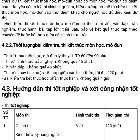
chưa dự thi kết thúc môn học, mô-đun hoặc có môn học, mô-đun có điểm
chưa đạt yêu cầu ở kỳ thi chính; ngoài ra, Hiệu trưởng có thể tổ chức thi kết
thúc môn học, mô-đun vào thời điểm khác cho người học đủ điều kiện dự
thi;
- Hình thức thi kết thúc môn học, mô-đun có thể là thi viết, vấn đáp, trắc
nghiệm, thực hành, bài tập lớn, tiểu luận, bảo vệ kết quả thực tập theo
chuyên đề hoặc kết hợp giữa các hình thức trên.
4.2.2.Thời lượngbài kiểm tra, thi kết thúc môn học, mô đun
- Thi kết thúcmôn học, mô đun lý thuyết: Từ 60 đến 90 phút
- Thi với hình thức trắc nghiệm: Không quá 45 phút.
- Thi vấn đáp: Không quá 45 phút
- Thi trên máy tính hoặc kết hợp giữa các hình thức, tối đa: 120 phút
- Bài kiểm tra kết thúc học phần thực hành: Không quá 4 giờ
4.3. Hướng dẫn thi tốt nghiệp và xét công nhận tốt
nghiệp:
- Thi tốt nghiệp:
Số
Môn thi
Hình thức thi
Thời gian thi
TT
1
Chính trị
Viết
120 phút
Kiến thức, kỹ năng nghề: