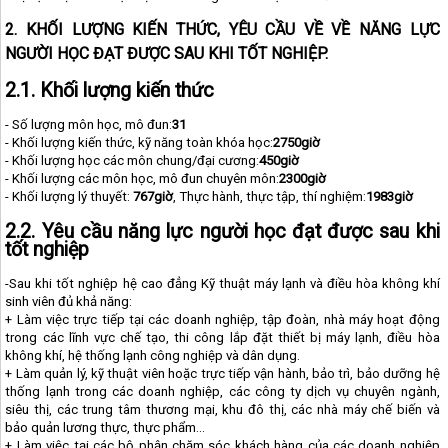
2. KHỐI LƯỢNG KIẾN THỨC, YÊU CẦU VỀ VỀ NĂNG LỰC
NGƯỜI HỌC ĐẠT ĐƯỢC SAU KHI TỐT NGHIỆP.
2.1. Khối lượng kiến thức
- Số lượng môn học, mô đun:
31
- Khối lượng kiến thức, kỹ năng toàn khóa học:
2750giờ
- Khối lượng học các môn chung/đại cương:
450giờ
- Khối lượng các môn học, mô đun chuyên môn:
2300giờ
- Khối lượng lý thuyết:
767giờ
, Thực hành, thực tập, thí nghiệm:
1983giờ
2.2. Yêu cầu năng lực người học đạt được sau khi
tốt nghiệp
-Sau khi tốt nghiệp hệ cao đẳng Kỹ thuật máy lạnh và điều hòa không khí
sinh viên đủ khả năng:
+ Làm việc trực tiếp tại các doanh nghiệp, tập đoàn, nhà máy hoạt động
trong các lĩnh vực chế tạo, thi công lắp đặt thiết bị máy lạnh, điều hòa
không khí, hệ thống lạnh công nghiệp và dân dụng.
+ Làm quản lý, kỹ thuật viên hoặc trực tiếp vận hành, bảo trì, bảo dưỡng hệ
thống lạnh trong các doanh nghiệp, các công ty dịch vụ chuyên ngành,
siêu thị, các trung tâm thương mại, khu đô thị, các nhà máy chế biến và
bảo quản lương thực, thực phẩm...
+ Làm việc tại các bộ phận chăm sóc khách hàng của các doanh nghiệp