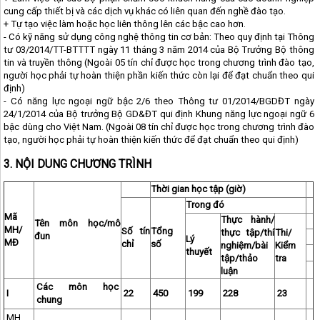
cung cấp thiết bị và các dịch vụ khác có liên quan đến nghề đào tạo.
+ Tự tạo việc làm hoặc học liên thông lên các bậc cao hơn.
- Có kỹ năng sử dụng công nghệ thông tin cơ bản: Theo quy định tại Thông
tư 03/2014/TT-BTTTT ngày 11 tháng 3 năm 2014 của Bộ Trưởng Bộ thông
tin và truyền thông (Ngoài 05 tín chỉ được học trong chương trình đào tạo,
người học phải tự hoàn thiện phần kiến thức còn lại để đạt chuẩn theo qui
định)
- Có năng lực ngoại ngữ bậc 2/6 theo Thông tư 01/2014/BGDĐT ngày
24/1/2014 của Bộ trưởng Bộ GD&ĐT qui định Khung năng lực ngoại ngữ 6
bậc dùng cho Việt Nam. (Ngoài 08 tín chỉ được học trong chương trình đào
tạo, người học phải tự hoàn thiện kiến thức để đạt chuẩn theo qui định)
3. NỘI DUNG CHƯƠNG TRÌNH
Thời gian học tập (giờ)
Trong đó
Mã
Thực hành/
Tên môn học/mô
MH/
Số tín
Tổng
thực tập/thí
Thi/
đun
Lý
MĐ
chỉ
số
nghiệm/bài
Kiểm
thuyết
tập/thảo
tra
luận
Các môn học
I
22
450
199
228
23
chung
MH