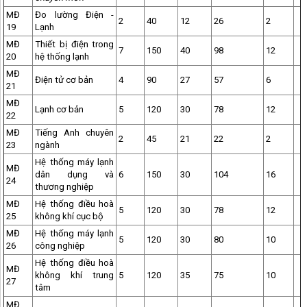
MĐ
Đo lường Điện -
2
40
12
26
2
19
Lạnh
MĐ
Thiết bị điện trong
7
150
40
98
12
20
hệ thống lạnh
MĐ
Điện tử cơ bản
4
90
27
57
6
21
MĐ
Lạnh cơ bản
5
120
30
78
12
22
MĐ
Tiếng Anh chuyên
2
45
21
22
2
23
ngành
Hệ thống máy lạnh
MĐ
dân dụng và
6
150
30
104
16
24
thương nghiệp
MĐ
Hệ thống điều hoà
5
120
30
78
12
25
không khí cục bộ
MĐ
Hệ thống máy lạnh
5
120
30
80
10
26
công nghiệp
Hệ thống điều hoà
MĐ
không khí trung
5
120
35
75
10
27
tâm
MĐ