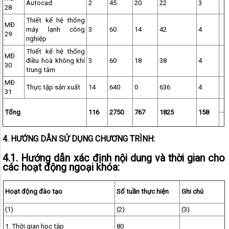
Autocad
2
45
20
22
3
28
Thiết kế hệ thống
MĐ
máy lạnh công
3
60
14
42
4
29
nghiệp
Thiết kế hệ thống
MĐ
điều hoà không khí
3
60
18
38
4
30
trung tâm
MĐ
Thực tập sản xuất
14
640
0
636
4
31
Tổng
116
2750
767
1825
158
4. HƯỚNG DẪN SỬ DỤNG CHƯƠNG TRÌNH:
4.1. Hướng dẫn xác định nội dung và thời gian cho
các hoạt động ngoại khóa:
Hoạt động đào tạo
Số tuần thực hiện
Ghi chú
(1)
(2)
(3)
1. Thời gian học tập
80