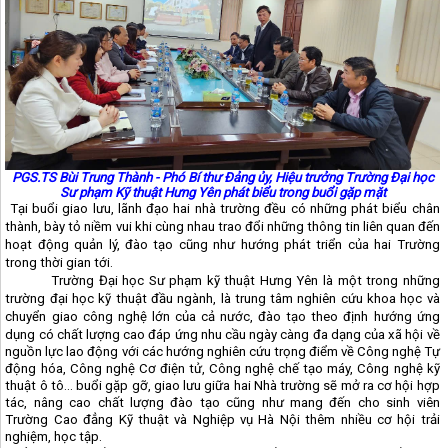
PGS.TS Bùi Trung Thành - Phó Bí thư Đảng ủy, Hiệu trưởng Trường Đại học
Sư phạm Kỹ thuật Hưng Yên phát biểu trong buổi gặp mặt
Tại buổi giao lưu, lãnh đạo hai nhà trường đều có những phát biểu chân
thành, bày tỏ niềm vui khi cùng nhau trao đổi những thông tin liên quan đến
hoạt động quản lý, đào tạo cũng như hướng phát triển của hai Trường
trong thời gian tới.
Trường Đại học Sư phạm kỹ thuật Hưng Yên là một trong những
trường đại học kỹ thuật đầu ngành, là trung tâm nghiên cứu khoa học và
chuyển giao công nghệ lớn của cả nước,
đào tạo theo định hướng ứng
dụng có chất lượng cao đáp ứng nhu cầu ngày càng đa dạng của xã hội về
nguồn lực lao động với các hướng nghiên cứu trọng điểm về Công nghệ Tự
động hóa, Công nghệ Cơ điện tử, Công nghệ chế tạo máy, Công nghệ kỹ
thuật ô tô... buổi gặp gỡ, giao lưu giữa hai Nhà trường sẽ mở ra cơ hội hợp
tác, nâng cao chất lượng đào tạo cũng như mang đến cho sinh viên
Trường Cao đẳng Kỹ thuật và Nghiệp vụ Hà Nội thêm nhiều cơ hội trải
nghiệm, học tập.