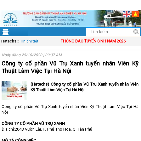
ĐT: 083.83.00.333
Mail: solution@vinasynet.com
Tài khoản
Sitemap
Hatechs
::
Tin chi tiết
THÔNG BÁO TUYỂN SINH NĂM 2026
Ngày đăng 25/10/2020 | 09:37 AM
Công ty cổ phần Vũ Trụ Xanh tuyển nhân Viên Kỹ
Thuật Làm Việc Tại Hà Nội
(Hatechs) Công ty cổ phần Vũ Trụ Xanh tuyển nhân Viên
Kỹ Thuật Làm Việc Tại Hà Nội
Công ty cổ phần Vũ Trụ Xanh tuyển nhân Viên Kỹ Thuật Làm Việc Tại Hà
Nội
CÔNG TY CỔ PHẦN VŨ TRỤ XANH
Địa chỉ:204B Vườn Lài, P. Phú Thọ Hòa, Q. Tân Phú
MÔ TẢ CÔNG VIỆC