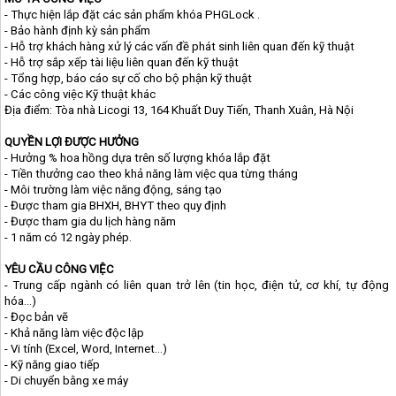
- Thực hiện lắp đặt các sản phẩm khóa PHGLock .
- Bảo hành định kỳ sản phẩm
- Hỗ trợ khách hàng xử lý các vấn đề phát sinh liên quan đến kỹ thuật
- Hỗ trợ sắp xếp tài liệu liên quan đến kỹ thuật
- Tổng hợp, báo cáo sự cố cho bộ phận kỹ thuật
- Các công việc Kỹ thuật khác
Địa điểm: Tòa nhà Licogi 13, 164 Khuất Duy Tiến, Thanh Xuân, Hà Nội
QUYỀN LỢI ĐƯỢC HƯỞNG
- Hưởng % hoa hồng dựa trên số lượng khóa lắp đặt
- Tiền thưởng cao theo khả năng làm việc qua từng tháng
- Môi trường làm việc năng động, sáng tạo
- Được tham gia BHXH, BHYT theo quy định
- Được tham gia du lịch hàng năm
- 1 năm có 12 ngày phép.
YÊU CẦU CÔNG VIỆC
- Trung cấp ngành có liên quan trở lên (tin học, điện tử, cơ khí, tự động
hóa...)
- Đọc bản vẽ
- Khả năng làm việc độc lập
- Vi tính (Excel, Word, Internet…)
- Kỹ năng giao tiếp
- Di chuyển bằng xe máy