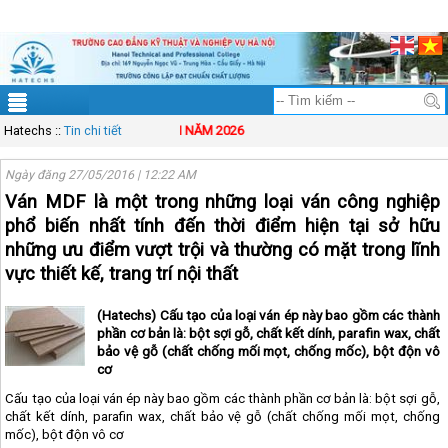
ĐT: 083.83.00.333
Mail: solution@vinasynet.com
Tài khoản
Sitemap
Hatechs
THÔNG BÁO TUYỂN SINH NĂM 2026
::
Tin chi tiết
Ngày đăng 27/05/2016 | 12:22 AM
Ván MDF là một trong những loại ván công nghiệp
phổ biến nhất tính đến thời điểm hiện tại sở hữu
những ưu điểm vượt trội và thường có mặt trong lĩnh
vực thiết kế, trang trí nội thất
(Hatechs) Cấu tạo của loại ván ép này bao gồm các thành
phần cơ bản là: bột sợi gỗ, chất kết dính, parafin wax, chất
bảo vệ gỗ (chất chống mối mọt, chống mốc), bột độn vô
cơ
Cấu tạo của loại ván ép này bao gồm các thành phần cơ bản là: bột sợi gỗ,
chất kết dính, parafin wax, chất bảo vệ gỗ (chất chống mối mọt, chống
mốc), bột độn vô cơ