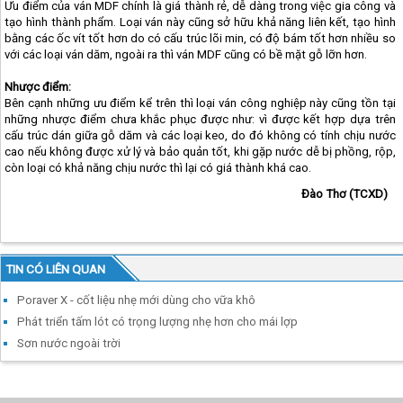
Ưu điểm của ván MDF chính là giá thành rẻ, dễ dàng trong việc gia công và
tạo hình thành phẩm. Loại ván này cũng sở hữu khả năng liên kết, tạo hình
bằng các ốc vít tốt hơn do có cấu trúc lõi min, có độ bám tốt hơn nhiều so
với các loại ván dăm, ngoài ra thì ván MDF cũng có bề mặt gỗ lỡn hơn.
Nhược điểm:
Bên cạnh những ưu điểm kể trên thì loại ván công nghiệp này cũng tồn tại
những nhược điểm chưa khắc phục được như: vì được kết hợp dựa trên
cấu trúc dán giữa gỗ dăm và các loại keo, do đó không có tính chịu nước
cao nếu không được xử lý và bảo quản tốt, khi gặp nước dễ bị phồng, rộp,
còn loại có khả năng chịu nước thì lại có giá thành khá cao.
Đào Thơ (TCXD)
TIN CÓ LIÊN QUAN
Poraver X - cốt liệu nhẹ mới dùng cho vữa khô
Phát triển tấm lót có trọng lượng nhẹ hơn cho mái lợp
Sơn nước ngoài trời