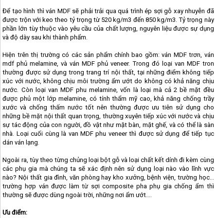
Để tạo hình thì ván MDF sẽ phải trải qua quá trình ép sợi gỗ xay nhuyễn đã
được trộn với keo theo tỷ trọng từ 520 kg/m3 đến 850 kg/m3. Tỷ trọng này
phần lớn tùy thuộc vào yêu cầu của chất lượng, nguyên liệu được sự dụng
và độ dày sau khi thành phẩm.
Hiện trên thị trường có các sản phẩm chính bao gồm: ván MDF trơn, ván
mdf phủ melamine, và ván MDF phủ veneer. Trong đó loại van MDF tron
thường được sử dụng trong trang trí nội thất, tại những điểm không tiếp
xúc với nước, không chịu môi trường ẩm ướt do không có khả năng chịu
nước. Còn loại van MDF phu melamine, vốn là loại mà cả 2 bề mặt đều
được phủ một lớp melamine, có tính thẩm mỹ cao, khả năng chống trầy
xước và chống thấm nước tốt nên thường được ưu tiên sử dụng cho
những bề mặt nội thất quan trọng, thường xuyên tiếp xúc với nước và chịu
sự tác động của con người, đồ vật như mặt bàn, mặt ghế, và có thể là sàn
nhà. Loại cuối cùng là van MDF phu veneer thì được sử dụng để tiếp tục
dán ván lạng.
Ngoài ra, tùy theo từng chủng loại bột gỗ và loại chất kết dính đi kèm cùng
các phụ gia mà chúng ta sẽ xác định nên sử dụng loại nào vào lĩnh vực
nào? Nội thất gia đình, văn phòng hay kho xưởng, bệnh viện, trường học…
trường hợp ván được làm từ sợi composite pha phụ gia chống ẩm thì
thường sẽ được dùng ngoài trời, những nơi ẩm ướt….
Ưu điểm: