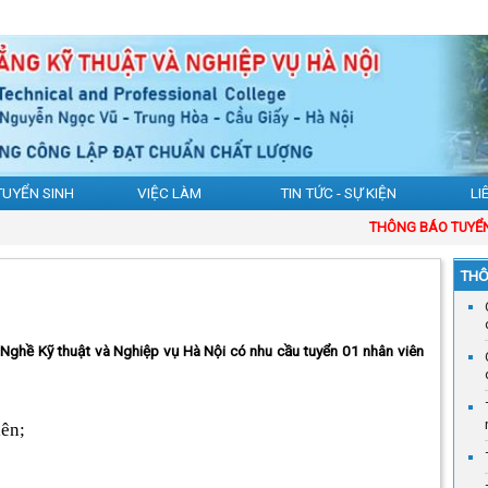
TUYỂN SINH
VIỆC LÀM
TIN TỨC - SỰ KIỆN
LI
THÔNG BÁO TUYỂN SI
THÔ
Nghề Kỹ thuật và Nghiệp vụ Hà Nội có nhu cầu tuyển 01 nhân viên
lên;