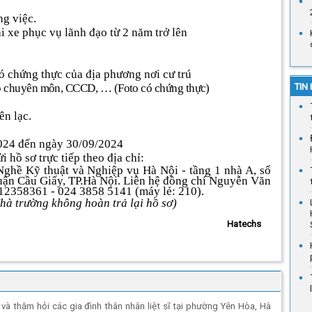
ng việc.
i xe phục vụ lãnh đạo từ 2 năm trở lên
có chứng thực của địa phương nơi cư trú
TIN
ấp chuyên môn, CCCD, … (Foto có chứng thực)
ên lạc.
024 đến ngày 30/09/2024
 hồ sơ trực tiếp theo địa chỉ:
ghề Kỹ thuật và Nghiệp vụ Hà Nội - tầng
1 nhà A, số
ận Cầu Giấy, TP.Hà Nội.
Liên hệ đồng chí Nguyễn Văn
0912358361
- 024 3858 5141 (máy lẻ: 210).
hà trường không hoàn trả lại hồ sơ)
Hatechs
 và thăm hỏi các gia đình thân nhân liệt sĩ tại phường Yên Hòa, Hà