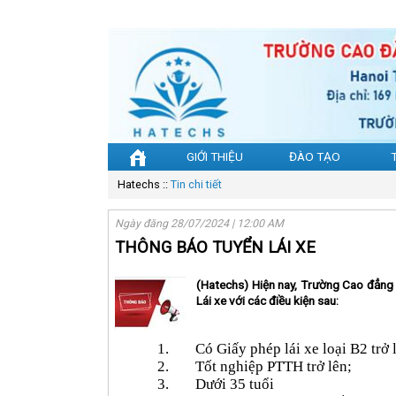
GIỚI THIỆU
ĐÀO TẠO
Hatechs
::
Tin chi tiết
Ngày đăng 28/07/2024 | 12:00 AM
THÔNG BÁO TUYỂN LÁI XE
(Hatechs) Hiện nay, Trường Cao đẳng 
Lái xe với các điều kiện sau:
1.
Có Giấy phép lái xe loại B2 trở 
2.
Tốt nghiệp PTTH trở lên;
3.
Dưới 35 tuổi