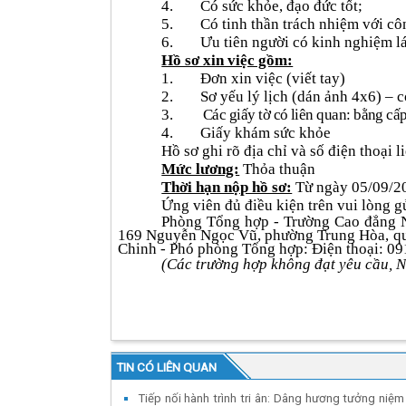
4.
Có sức khỏe, đạo đức tốt;
5.
Có tinh thần trách nhiệm với cô
6.
Ưu tiên người có kinh nghiệm lá
Hồ sơ xin việc gồm:
1.
Đơn xin việc (viết tay)
2.
Sơ yếu lý lịch (dán ảnh 4x6) – 
3.
Các giấy tờ có liên quan: bằng c
4.
Giấy khám sức khỏe
Hồ sơ ghi rõ địa chỉ và số điện thoại li
Mức lương:
Thỏa thuận
Thời hạn nộp hồ sơ:
Từ ngày 05/09/2
Ứng viên đủ điều kiện trên vui lòng gửi
Phòng Tổng hợp - Trường Cao đẳng N
169 Nguyễn Ngọc Vũ, phường Trung Hòa, qu
Chinh - Phó phòng Tổng hợp: Điện thoại: 
(Các trường hợp không đạt yêu cầu, N
TIN CÓ LIÊN QUAN
Tiếp nối hành trình tri ân: Dâng hương tưởng niệm