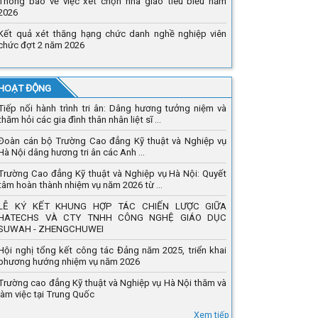
Thông báo về việc xét chọn nhà giáo tiêu biểu năm
2026
Kết quả xét thăng hạng chức danh nghề nghiệp viên
chức đợt 2 năm 2026
 HOẠT ĐỘNG
Tiếp nối hành trình tri ân: Dâng hương tưởng niệm và
thăm hỏi các gia đình thân nhân liệt sĩ ...
Đoàn cán bộ Trường Cao đẳng Kỹ thuật và Nghiệp vụ
Hà Nội dâng hương tri ân các Anh ...
Trường Cao đẳng Kỹ thuật và Nghiệp vụ Hà Nội: Quyết
tâm hoàn thành nhiệm vụ năm 2026 từ ...
LỄ KÝ KẾT KHUNG HỢP TÁC CHIẾN LƯỢC GIỮA
HATECHS VÀ CTY TNHH CÔNG NGHỆ GIÁO DỤC
SUWAH - ZHENGCHUWEI
Hội nghị tổng kết công tác Đảng năm 2025, triển khai
phương hướng nhiệm vụ năm 2026
Trường cao đẳng Kỹ thuật và Nghiệp vụ Hà Nội thăm và
làm việc tại Trung Quốc
Xem tiếp