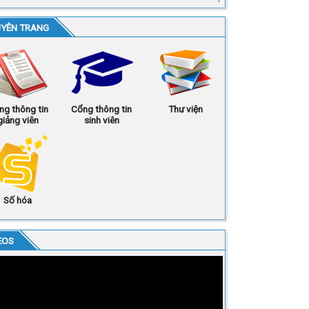
YÊN TRANG
ng thông tin
Cổng thông tin
Thư viện
giảng viên
sinh viên
Số hóa
EOS