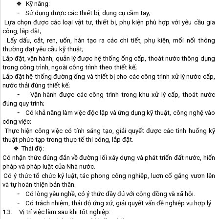
❖
Kỹ năng:
-
Sử dụng được các thiết bị, dụng cụ cầm tay;
Lựa chọn được các loại vật tư, thiết bị, phụ kiện phù hợp với yêu cầu gia
công, lắp đặt;
Lấy dấu, cắt, ren, uốn, hàn tạo ra các chi tiết, phụ kiện, mối nối thông
thường đạt yêu cầu kỹ thuật;
Lắp đặt, vận hành, quản lý được hệ thống ống cấp, thoát nước thông dụng
trong công trình, ngoài công trình theo thiết kế;
Lắp đặt hệ thống đường ống và thiết bị cho các công trình xử lý nước cấp,
nước thải đúng thiết kế;
-
Vận hành được các công trình trong khu xử lý cấp, thoát nước
đúng quy trình;
-
Có khả năng làm việc độc lập và ứng dụng kỹ thuật, công nghệ vào
công việc;
Thực hiện công việc có tính sáng tạo, giải quyết được các tình huống kỹ
thuật phức tạp trong thực tế thi công, lắp đặt.
❖
Thái độ:
Có nhận thức đúng đắn về đường lối xây dựng và phát triển đất nước, hiến
pháp và pháp luật của Nhà nước.
Có ý thức tổ chức kỷ luật, tác phong công nghiệp, luơn cố gắng vươn lên
và tự hoàn thiện bản thân.
-
Có lòng yêu nghề, có ý thức đầy đủ với cộng đồng và xã hội.
-
Có trách nhiệm, thái độ ứng xử, giải quyết vấn đề nghiệp vụ hợp lý
1.3.
Vị trí việc làm sau khi tốt nghiệp: