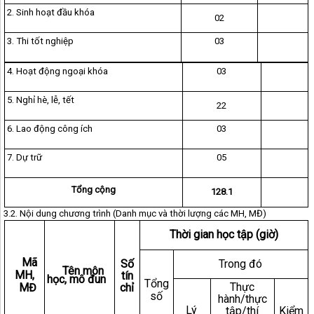
2. Sinh hoạt đầu khóa
02
3. Thi tốt nghiệp
03
4. Hoạt động ngoại khóa
03
5. Nghỉ hè, lễ, tết
22
6. Lao động công ích
03
7. Dự trữ
05
Tổng cộng
128.1
3.2.
Nội
dung
chương trình
(Danh
mục và thời lượng các
MH,
MĐ)
Thời gian học tập (giờ)
Mã
Số
Trong đó
Tên môn
MH,
tín
học, mô đun
Tổng
Thực
MĐ
chỉ
số
hành/thực
Lý
tập/thí
Kiểm