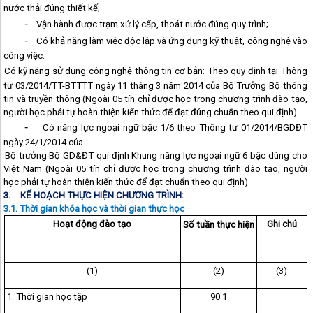
nước thải đúng thiết kế;
-
Vận hành được trạm xử lý cấp, thoát nước đúng quy trình;
-
Có khả năng làm việc độc lập và ứng dụng kỹ thuật, công nghệ vào
công việc.
Có kỹ năng sử dụng công nghệ thông tin cơ bản: Theo quy định tại Thông
tư 03/2014/TT-BTTTT ngày 11 tháng 3 năm 2014 của Bộ Trưởng Bộ thông
tin và truyền thông (Ngoài 05 tín chỉ được học trong chương trình đào tạo,
người học phải tự hoàn thiện kiến thức để đạt đúng chuẩn theo qui định)
-
Có năng lực ngoại ngữ bậc 1/6 theo Thông tư 01/2014/BGDĐT
ngày 24/1/2014 của
Bộ trưởng Bộ GD&ĐT qui định Khung năng lực ngoại ngữ 6 bậc dùng cho
Việt Nam (Ngoài 05 tín chỉ được học trong chương trình đào tạo, người
học phải tự hoàn thiện kiến thức để đạt chuẩn theo qui định)
3.
KẾ HOẠCH THỰC HIỆN CHƯƠNG TRÌNH:
3.1. Thời gian khóa học và thời gian thực học
Hoạt động đào tạo
Ghi chú
Số tuần thực hiện
(1)
(2)
(3)
1. Thời gian học tập
90.1