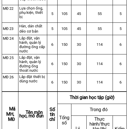
Lựa chọn ống,
MĐ 22
phụ kiện, thiết
5
105
45
55
5
bị
Hàn, dán chất
MĐ 23
5
105
45
55
5
dẻo cơ bản
Lắp đặt, vận
MĐ 24
hành, quản lý
6
150
30
114
6
đường ống cấp
nước
Lắp đặt, vận
MĐ 25
hành, quản lý
6
150
30
114
6
đường ống
thoát nước
Lắp đặt thiết bị
MĐ 26
dùng nước
6
150
30
114
6
Thời gian học tập (giờ)
Mã
Số
Trong đó
Tên môn
MH,
tín
học, mô đun
Tổng
Thực
MĐ
chỉ
số
hành/thực
Lý
tập/thí
Kiểm