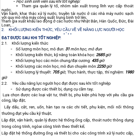
-
Học sinh sinh viên sau khi tốt nghiệp:
Tham gia quản lý tổ, nhóm sản xuất trong lĩnh vực cấp thoát
+
nước;
Vận hành, khai thác xử lý nước, truyền tải nước ở các nhà máy nước sạch
+
với quy mô nhà máy công suất trung bình trở lên;
Tham gia xuất khẩu lao động ở các nước như Nhật Bản, Hàn Quốc, Đức, Đài
+
Loan,...
2.
KHỐI LƯỢNG KIẾN THỨC, YÊU CẦU VỀ VỀ NĂNG LỰC NGƯỜI HỌC
• ' • •
ĐẠT ĐƯỢC SAU KHI TỐT NGHIỆP.
2.1.
Khối lượng kiến thức
-
Số lượng môn học, mô đun:
31
môn học, mô đun
-
Khối lượng kiến thức, kỹ năng toàn khóa học:
2685
giờ
-
Khối lượng học các môn chung/đại cương:
435
giờ
-
Khối lượng các môn học, mô đun chuyên môn:
2250
giờ
-
Khối lượng lý thuyết:
705
giờ
, Thực hành, thực tập, thí nghiệm:
1980
giờ
2.2.
Yêu cầu năng lực người học đạt được
sau khi
tốt nghiệp
-
Sử dụng được các thiết bị, dụng cụ cầm tay;
Lựa chọn được các loại vật tư, thiết bị, phụ kiện phù hợp với yêu cầu gia
công, lắp đặt;
Lấy dấu, cắt, ren, uốn, hàn tạo ra các chi tiết, phụ kiện, mối nối thông
thường đạt yêu cầu kỹ thuật;
Lắp đặt, vận hành, quản lý được hệ thống ống cấp, thoát nước thông dụng
trong công trình, ngòai công trình theo thiết kế;
Lắp đặt hệ thống đường ống và thiết bị cho các công trình xử lý nước cấp,