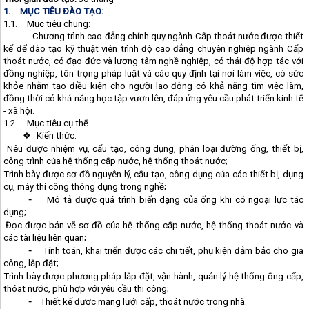
1.
MỤC TIÊU ĐÀO TẠO:
1.1.
Mục tiêu chung:
Chương trình cao đẳng chính quy ngành Cấp thoát nước được thiết
kế để đào tạo kỹ thuật viên trình độ cao đẳng chuyên nghiệp ngành Cấp
thoát nước, có đạo đức và lương tâm nghề nghiệp, có thái độ hợp tác với
đồng nghiệp, tôn trọng pháp luật và các quy định tại nơi làm việc, có sức
khỏe nhằm tạo điều kiện cho người lao động có khả năng tìm việc làm,
đồng thời có khả năng học tập vươn lên, đáp ứng yêu cầu phát triển kinh tế
- xã hội.
1.2.
Mục tiêu cụ thể
❖
Kiến thức:
Nêu được nhiệm vụ, cấu tạo, công dụng, phân loại đường ống, thiết bị,
công trình của hệ thống cấp nước, hệ thống thoát nước;
Trình bày được sơ đồ nguyên lý, cấu tạo, công dụng của các thiết bị, dụng
cụ, máy thi công thông dụng trong nghề;
-
Mô tả được quá trình biến dạng của ống khi có ngoại lực tác
dụng;
Đọc được bản vẽ sơ đồ của hệ thống cấp nước, hệ thống thoát nước và
các tài liệu liên quan;
-
Tính toán, khai triển được các chi tiết, phụ kiện đảm bảo cho gia
công, lắp đặt;
Trình bày được phương pháp lắp đặt, vận hành, quản lý hệ thống ống cấp,
thóat nước, phù hợp với yêu cầu thi công;
-
Thiết kế được mạng lưới cấp, thoát nước trong nhà.