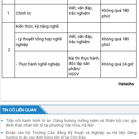
Viết, vấn đáp,
Không quá 180
1
Chính trị
trắc nghiệm
phút
Kiến thức, kỹ năng nghề:
Viết, vấn đáp,
- Lý thuyết tổng hợp nghề
Không quá 180
trắc nghiệm
nghiệp
phút
2
Bài thi thực hành,
độc lập sản
- Thực hành nghề nghiệp
Không quá 24 giờ
phẩm/
HSSV
Hatechs
TIN CÓ LIÊN QUAN
Tiếp nối hành trình tri ân: Dâng hương tưởng niệm và thăm hỏi các gia
đình thân nhân liệt sĩ tại phường Yên Hòa, Hà Nội
Đoàn cán bộ Trường Cao đẳng Kỹ thuật và Nghiệp vụ Hà Nội dâng
hương tri ân các Anh hùng liệt sĩ tại Côn Đảo