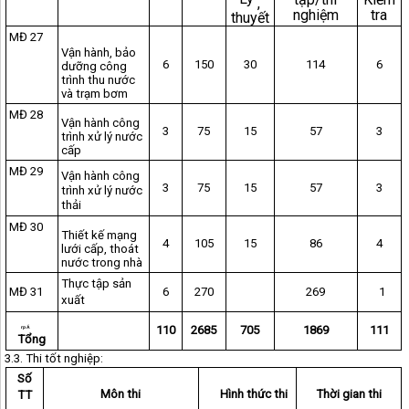
,
nghiệm
tra
thuyết
MĐ 27
Vận hành, bảo
6
150
30
114
6
dưỡng công
trình thu nước
và trạm bơm
MĐ 28
Vận hành công
3
75
15
57
3
trình xử lý nước
cấp
MĐ 29
Vận hành công
3
75
15
57
3
trình xử lý nước
thải
MĐ 30
Thiết kế mạng
4
105
15
86
4
lưới cấp, thoát
nước trong nhà
Thực tập sản
MĐ 31
6
270
269
1
xuất
110
2685
705
1869
111
rp Á
Tổng
3.3. Thi
tốt nghiệp:
Số
Môn thi
Hình thức thi
Thời gian thi
TT