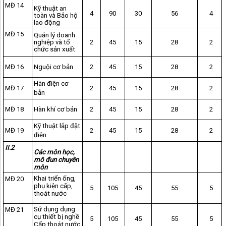
MĐ 14
Kỹ thuật an
4
90
30
56
4
toàn và Bảo hộ
lao động
MĐ 15
Quản lý doanh
nghiệp và tổ
2
45
15
28
2
chức sản xuất
MĐ 16
Nguội cơ bản
2
45
15
28
2
Hàn điện cơ
MĐ 17
2
45
15
28
2
bản
MĐ 18
Hàn khí cơ bản
2
45
15
28
2
Kỹ thuật lắp đặt
MĐ 19
2
45
15
28
2
điện
II.2
Các môn học,
mô đun chuyên
môn
Khai triển ống,
MĐ 20
phụ kiện cấp,
5
105
45
55
5
thoát nước
Sử dụng dụng
MĐ 21
cụ thiết bị nghề
5
105
45
55
5
Cấp thoát nước