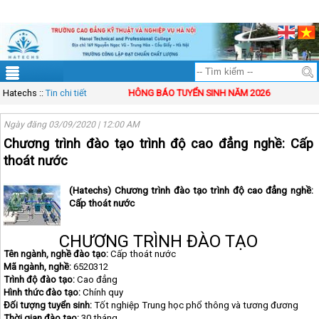
ĐT: 083.83.00.333
Mail: solution@vinasynet.com
Tài khoản
Sitemap
Hatechs
::
Tin chi tiết
THÔNG BÁO TUYỂN SINH NĂM 2026
Ngày đăng 03/09/2020 | 12:00 AM
Chương trình đào tạo trình độ cao đẳng nghề: Cấp
thoát nước
(Hatechs) Chương trình đào tạo trình độ cao đẳng nghề:
Cấp thoát nước
CHƯƠNG TRÌNH ĐÀO TẠO
Tên ngành, nghề đào tạo:
Cấp thoát nước
Mã ngành, nghề:
6520312
Trình độ đào tạo:
Cao đẳng
Hình thức đào tạo:
Chính quy
Đối tượng tuyển sinh:
Tốt nghiệp Trung học phổ thông và tương đương
Thời gian đào tạo:
30 tháng