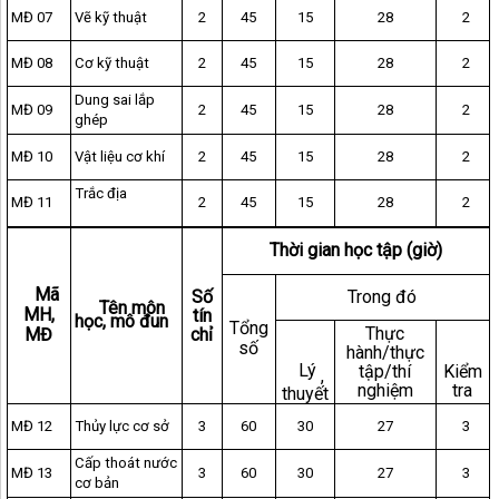
MĐ 07
Vẽ kỹ thuật
2
45
15
28
2
MĐ 08
Cơ kỹ thuật
2
45
15
28
2
Dung sai lắp
MĐ 09
2
45
15
28
2
ghép
MĐ 10
Vật liệu cơ khí
2
45
15
28
2
Trắc địa
MĐ 11
2
45
15
28
2
Thời gian học tập (giờ)
Mã
Số
Trong đó
Tên môn
MH,
tín
học, mô đun
Tổng
Thực
MĐ
chỉ
số
hành/thực
Lý
tập/thí
Kiểm
,
nghiệm
tra
thuyết
MĐ 12
Thủy lực cơ sở
3
60
30
27
3
Cấp thoát nước
MĐ 13
3
60
30
27
3
cơ bản