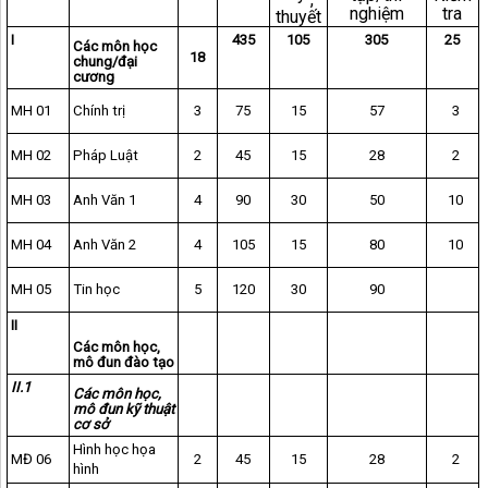
,
nghiệm
tra
thuyết
I
435
105
305
25
Các môn học
18
chung/đại
cương
MH 01
Chính trị
3
75
15
57
3
MH 02
Pháp Luật
2
45
15
28
2
MH 03
Anh Văn 1
4
90
30
50
10
MH 04
Anh Văn 2
4
105
15
80
10
MH 05
Tin học
5
120
30
90
II
Các môn học,
mô đun đào tạo
II.1
Các môn học,
mô đun kỹ thuật
cơ sở
Hình học họa
MĐ 06
2
45
15
28
2
hình