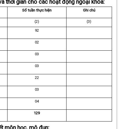
và thời gian cho các hoạt động ngoại khóa:
Số tuần thực hiện
Ghi chú
(2)
(3)
92
02
03
03
22
03
04
129
hết môn học, mô đun: