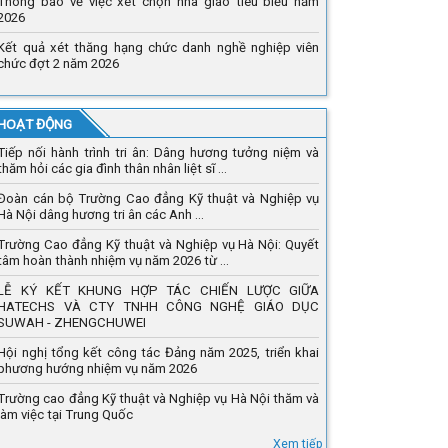
Thông báo về việc xét chọn nhà giáo tiêu biểu năm
2026
Kết quả xét thăng hạng chức danh nghề nghiệp viên
chức đợt 2 năm 2026
 HOẠT ĐỘNG
Tiếp nối hành trình tri ân: Dâng hương tưởng niệm và
thăm hỏi các gia đình thân nhân liệt sĩ ...
Đoàn cán bộ Trường Cao đẳng Kỹ thuật và Nghiệp vụ
Hà Nội dâng hương tri ân các Anh ...
Trường Cao đẳng Kỹ thuật và Nghiệp vụ Hà Nội: Quyết
tâm hoàn thành nhiệm vụ năm 2026 từ ...
LỄ KÝ KẾT KHUNG HỢP TÁC CHIẾN LƯỢC GIỮA
HATECHS VÀ CTY TNHH CÔNG NGHỆ GIÁO DỤC
SUWAH - ZHENGCHUWEI
Hội nghị tổng kết công tác Đảng năm 2025, triển khai
phương hướng nhiệm vụ năm 2026
Trường cao đẳng Kỹ thuật và Nghiệp vụ Hà Nội thăm và
làm việc tại Trung Quốc
Xem tiếp