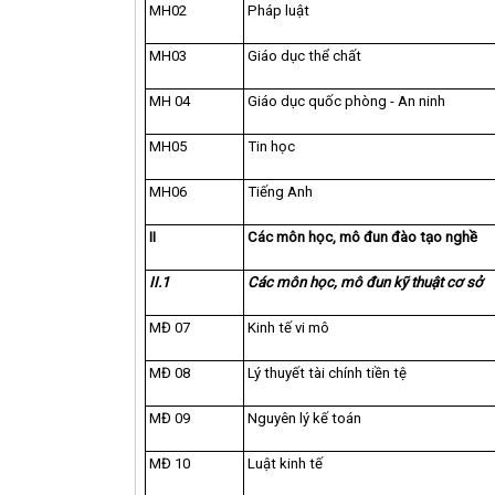
MH02
Pháp luật
MH03
Giáo dục thể chất
MH 04
Giáo dục quốc phòng - An ninh
MH05
Tin học
MH06
Tiếng Anh
II
Các môn học, mô đun đào tạo nghề
II.1
Các môn học, mô đun kỹ thuật cơ sở
MĐ 07
Kinh tế vi mô
MĐ 08
Lý thuyết tài chính tiền tệ
MĐ 09
Nguyên lý kế toán
MĐ 10
Luật kinh tế