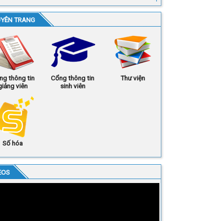
YÊN TRANG
ng thông tin
Cổng thông tin
Thư viện
giảng viên
sinh viên
Số hóa
EOS