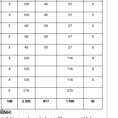
5
105
45
57
3
5
105
45
57
3
3
60
30
27
3
3
60
30
27
3
3
45
30
27
3
4
120
116
4
4
120
116
4
4
120
116
4
6
270
270
108
2.505
817
1.596
92
RÌNH: