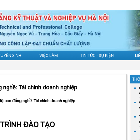
TUYỂN SINH
VIỆC LÀM
TIN TỨC - SỰ KIỆN
LI
THÔ
g nghề: Tài chính doanh nghiệp
độ cao đẳng nghề: Tài chính doanh nghiệp
TRÌNH ĐÀO TẠO