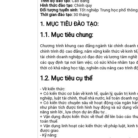
Trình độ đào tạo:
Cao đẳng
Hình thức đào tạo:
Chính quy
Đối tượng tuyển sinh:
Tốt nghiệp Trung học phổ thôn
Thời gian đào tạo
:
30 tháng
1. MỤC TIÊU ĐÀO TẠO:
1.1. Mục tiêu chung:
Chương trình khung cao đẳng ngành tài chính doanh n
chính trình độ cao đẳng; nắm vững kiến thức về kinh tế,
tài chính doanh nghiệp;có đạo đức và lương tâm nghề n
các quy định tại nơi làm việc; có sức khỏe nhằm tạo 
thời có khả năng học tập, nghiên cứu nâng cao trình độ
1.2.
Mục tiêu cụ thể
- Về kiến thức:
+ Có kiến thức cơ bản về kinh tế, quản lý, quản trị kinh
nghiệp, luật tài chính, thuế nhà nước, kế toán doanh ngh
+ Có kiến thức chuyên sâu về hoạt động của ngân hàn
như phân tích được tình hình huy động và sử dụng vố
năng sinh lời , lựa chọn dự án đầu tư...
+ Vận dụng được kiến thức về thuế để lên báo cáo thuế
toán thuế.
+ Vận dụng linh hoạt các kiến thức về pháp luật, kinh t
được giao.
- Kỹ năng: