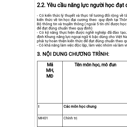
2.2. Yêu cầu năng lực người học đạt 
- Có kiến thức lý thuyết và thực tế tương đối rộng về tà
kiến thức về tin học đại cương theo quy định tại T
Bộ thông tin và truyền thông ( ngoài 5 tín chỉ được họ
để đạt đúng chuẩn theo quy định)
- Có kỹ năng thực hiện được nghề nghiệp đã đào tạo
định Khung năng lực ngoại ngữ 6 bậc dùng cho Việt Na
phải tự hoàn thiện kiến thức để đạt đúng chuẩn theo qu
- Có khả năng làm việc độc lập, làm việc nhóm và làm v
3.
NỘI DUNG
CHƯƠNG TRÌNH:
Mã
Tên môn học, mô đun
MH,
MĐ
I
Các môn học chung
MH01
Chính trị