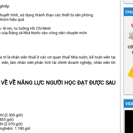
nghiệp
CHU
huyết trình, sử dụng thành thạo các thiết bị văn phòng.
 nhóm hiệu quả
 lê nin, tư tưởng Hồ Chí Minh
ch của Đảng và Nhà Nước vào công việc chuyên môn
Cổ
 trí là nhân viên thuế ở các cơ quan thuế Nhà nước, kế toán viên tại
viên, làm nhân viên phân tích tài chính doanh nghiệp, nhân viên tín
U VỀ VỀ NĂNG LỰC NGƯỜI HỌC ĐẠT ĐƯỢC SAU
VID
hỉ (2.505 giờ)
435 giờ)
ỉ (2.070 giờ)
í nghiệm: 1.740 giờ