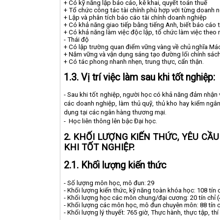
+ Có kỹ năng lập báo cáo, kê khai, quyết toán thuế
+ Tổ chức công tác tài chính phù hợp với từng doanh 
+ Lập và phân tích báo cáo tài chính doanh nghiệp
+ Có khả năng giao tiếp bằng tiếng Anh, biết báo cáo t
+ Có khả năng làm việc độc lập, tổ chức làm việc theo
- Thái độ
+ Có lập trường quan điểm vững vàng về chủ nghĩa Mác-
+ Nắm vững và vận dụng sáng tạo đường lối chính sá
+ Có tác phong nhanh nhẹn, trung thực, cẩn thận.
1.3. Vị trí việc làm sau khi tốt nghiệp:
- Sau khi tốt nghiệp, người học có khả năng đảm nhận vị
các doanh nghiệp, làm thủ quỹ, thủ kho hay kiểm ngân 
dụng tại các ngân hàng thương mại.
-
Học liên thông lên bậc Đại học.
2. KHỐI LƯỢNG KIẾN THỨC
, YÊU CẦ
KHI TỐT NGHIỆP.
2.1. Khối lượng kiến thức
- Số lượng môn học, mô đun: 29
- Khối lượng kiến thức, kỹ năng toàn khóa học: 108 tín c
- Khối lượng học các môn chung/đại cương: 20 tín chỉ (
- Khối lượng các môn học, mô đun chuyên môn: 88 tín ch
- Khối lượng lý thuyết: 765 giờ, Thực hành, thực tập, th