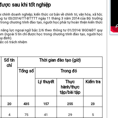
được sau khi tốt nghiệp
i chính doanh nghiệp; kiến thức cơ bản về chính trị, văn hóa, xã hội;
hông tư 03/2014/TT-BTTTT ngày 11 tháng 3 năm 2014 của Bộ trưởng
c trong chương trình đào tạo, người học phải tự hoàn thiện kiến thức
; năng lực ngoại ngữ bậc 2/6 theo thông tư 01/2014/ BGD&ĐT quy
m (ngoài 5 tín chỉ được học trong chương trình đào tạo, người học
y định).
iệc có trách nhiệm
Số tín
Thời gian đào tạo (giờ)
chỉ
Tổng số
Trong đó
Lý thuyết
Thực
Kiểm tra
hành/thực
tập/
bài tập
20
435
157
255
23
4
75
41
29
5