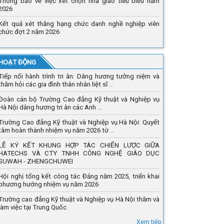
Thông báo về việc xét chọn nhà giáo tiêu biểu năm
2026
Kết quả xét thăng hạng chức danh nghề nghiệp viên
chức đợt 2 năm 2026
 HOẠT ĐỘNG
Tiếp nối hành trình tri ân: Dâng hương tưởng niệm và
thăm hỏi các gia đình thân nhân liệt sĩ ...
Đoàn cán bộ Trường Cao đẳng Kỹ thuật và Nghiệp vụ
Hà Nội dâng hương tri ân các Anh ...
Trường Cao đẳng Kỹ thuật và Nghiệp vụ Hà Nội: Quyết
tâm hoàn thành nhiệm vụ năm 2026 từ ...
LỄ KÝ KẾT KHUNG HỢP TÁC CHIẾN LƯỢC GIỮA
HATECHS VÀ CTY TNHH CÔNG NGHỆ GIÁO DỤC
SUWAH - ZHENGCHUWEI
Hội nghị tổng kết công tác Đảng năm 2025, triển khai
phương hướng nhiệm vụ năm 2026
Trường cao đẳng Kỹ thuật và Nghiệp vụ Hà Nội thăm và
làm việc tại Trung Quốc
Xem tiếp