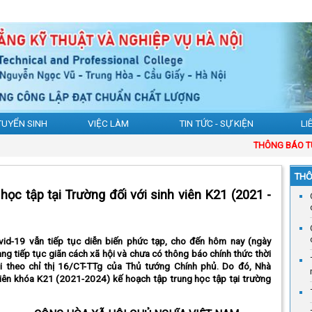
TUYỂN SINH
VIỆC LÀM
TIN TỨC - SỰ KIỆN
LI
THÔNG BÁO TUYỂ
THÔ
học tập tại Trường đối với sinh viên K21 (2021 -
vid-19 vẫn tiếp tục diễn biến phức tạp, cho đến hôm nay (ngày
g tiếp tục giãn cách xã hội và chưa có thông báo chính thức thời
i theo chỉ thị 16/CT-TTg của Thủ tướng Chính phủ. Do đó, Nhà
viên khóa K21 (2021-2024) kế hoạch tập trung học tập tại trường