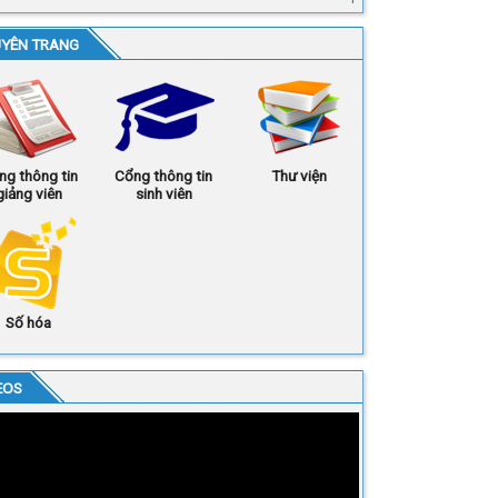
YÊN TRANG
ng thông tin
Cổng thông tin
Thư viện
giảng viên
sinh viên
Số hóa
EOS