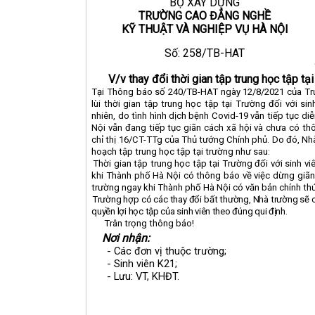
BỘ XÂY DỰNG
TRƯỜNG CAO ĐẲNG NGHỀ
KỸ THUẬT VÀ NGHIỆP VỤ HÀ NỘI
Số:
258
/TB-HAT
V/v thay đổi thời gian tập trung học tập t
Tại Thông báo số 240/TB-HAT ngày 12/8/2021 của Tr
lùi thời gian tập trung học tập tại Trường đối với s
nhiên, do tình hình dịch bệnh Covid-19 vẫn tiếp tục d
Nội vẫn đang tiếp tục giãn cách xã hội và chưa có th
chỉ thị 16/CT-TTg của Thủ tướng Chính phủ
. Do đó, Nh
hoạch tập trung học tập tại trường như sau:
1.
Thời gian tập trung học tập tại Trường đối với sinh vi
khi Thành phố Hà Nội có thông báo về việc dừng giãn
trường ngay khi Thành phố Hà Nội có văn bản chính thứ
2.
Trường hợp có các thay đổi bất thường, Nhà trường sẽ 
quyền lợi học tập của sinh viên theo đúng qui định.
Trân trọng thông báo!
Nơi nhận:
- Các đơn vị thuộc trường;
- Sinh viên K21;
- Lưu: VT, KHĐT.