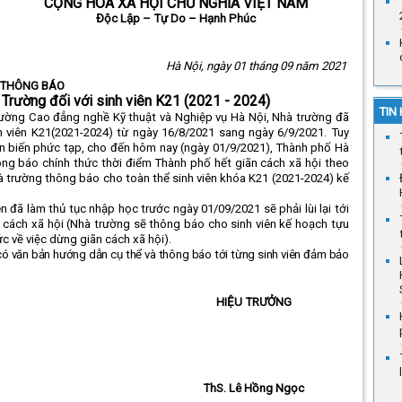
CỘNG HÒA XÃ HỘI CHỦ NGHĨA VIỆT NAM
Độc Lập – Tự Do – Hạnh Phúc
Hà Nội, ngày
01
tháng 09 năm 2021
THÔNG BÁO
ại Trường đối với sinh viên K21 (2021 - 2024)
TIN
ường Cao đẳng nghề Kỹ thuật và Nghiệp vụ Hà Nội, Nhà trường đã
inh viên K21(2021-2024) từ ngày 16/8/2021 sang ngày 6/9/2021. Tuy
iễn biến phức tạp, cho đến hôm nay (ngày 01/9/2021), Thành phố Hà
ông báo chính thức thời điểm Thành phố hết giãn cách xã hội theo
à trường thông báo cho toàn thể sinh viên khóa K21 (2021-2024) kế
ên đã làm thủ tục nhập học trước ngày 01/09/2021 sẽ phải lùi lại tới
 cách xã hội (Nhà trường sẽ thông báo cho sinh viên kế hoạch tựu
c về việc dừng giãn cách xã hội).
có văn bản hướng dẫn cụ thể và thông báo tới từng sinh viên đảm bảo
HIỆU TRƯỞNG
ThS. Lê Hồng Ngọc