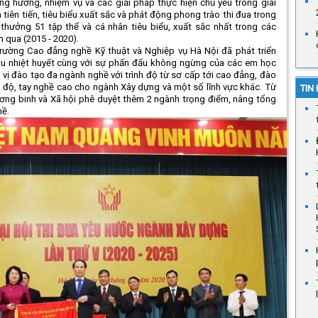
ng hướng, nhiệm vụ và các giải pháp thực hiện chủ yếu trong giai
tiên tiến, tiêu biểu xuất sắc và phát động phong trào thi đua trong
 thưởng 51 tập thể và cá nhân tiêu biểu, xuất sắc nhất trong các
 qua (2015 - 2020).
rường Cao đẳng nghề Kỹ thuật và Nghiệp vụ Hà Nội đã phát triển
iàu nhiệt huyết cùng với sự phấn đấu không ngừng của các em học
n vị đào tạo đa ngành nghề với trình độ từ sơ cấp tới cao đẳng, đào
h độ, tay nghề cao cho ngành Xây dựng và một số lĩnh vực khác. Từ
TIN
ơng binh và Xã hội phê duyệt thêm 2 ngành trọng điểm, nâng tổng
hề.