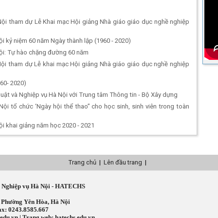
ội tham dự Lễ Khai mạc Hội giảng Nhà giáo giáo dục nghề nghiệp
i kỷ niệm 60 năm Ngày thành lập (1960 - 2020)
ội: Tự hào chặng đường 60 năm
ội tham dự Lễ khai mạc Hội giảng Nhà giáo giáo dục nghề nghiệp
60- 2020)
uật và Nghiệp vụ Hà Nội với Trung tâm Thông tin - Bộ Xây dựng
i tổ chức ‘Ngày hội thể thao” cho học sinh, sinh viên trong toàn
i khai giảng năm học 2020 - 2021
Trang chủ
|
Lên đầu trang
|
à Nghiệp vụ Hà Nội - HATECHS
, Phường Yên Hòa, Hà Nội
Fax: 0243.8585.667
edu.vn | Trang web: hatechs.edu.vn