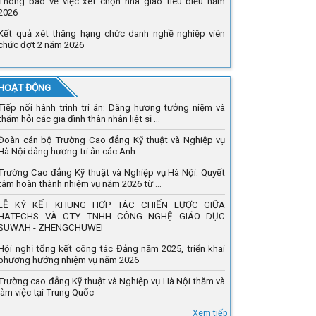
Thông báo về việc xét chọn nhà giáo tiêu biểu năm
2026
Kết quả xét thăng hạng chức danh nghề nghiệp viên
chức đợt 2 năm 2026
 HOẠT ĐỘNG
Tiếp nối hành trình tri ân: Dâng hương tưởng niệm và
thăm hỏi các gia đình thân nhân liệt sĩ ...
Đoàn cán bộ Trường Cao đẳng Kỹ thuật và Nghiệp vụ
Hà Nội dâng hương tri ân các Anh ...
Trường Cao đẳng Kỹ thuật và Nghiệp vụ Hà Nội: Quyết
tâm hoàn thành nhiệm vụ năm 2026 từ ...
LỄ KÝ KẾT KHUNG HỢP TÁC CHIẾN LƯỢC GIỮA
HATECHS VÀ CTY TNHH CÔNG NGHỆ GIÁO DỤC
SUWAH - ZHENGCHUWEI
Hội nghị tổng kết công tác Đảng năm 2025, triển khai
phương hướng nhiệm vụ năm 2026
Trường cao đẳng Kỹ thuật và Nghiệp vụ Hà Nội thăm và
làm việc tại Trung Quốc
Xem tiếp