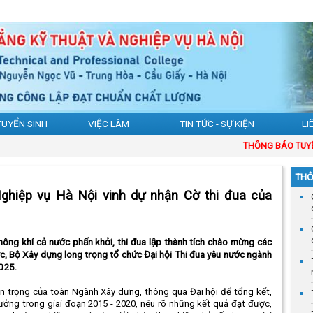
TUYỂN SINH
VIỆC LÀM
TIN TỨC - SỰ KIỆN
LI
THÔNG BÁO TUYỂN SI
THÔ
ghiệp vụ Hà Nội vinh dự nhận Cờ thi đua của
ông khí cả nước phấn khởi, thi đua lập thành tích chào mừng các
ước, Bộ Xây dựng long trọng tổ chức Đại hội Thi đua yêu nước ngành
2025.
uan trọng của toàn Ngành Xây dựng, thông qua Đại hội để tổng kết,
hưởng trong giai đoạn 2015 - 2020, nêu rõ những kết quả đạt được,