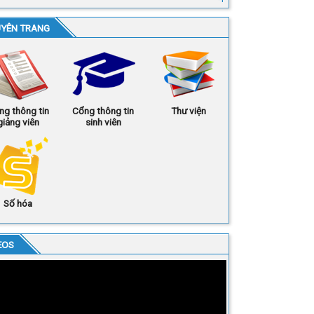
YÊN TRANG
ng thông tin
Cổng thông tin
Thư viện
giảng viên
sinh viên
Số hóa
EOS