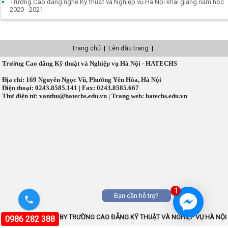
Trường Cao đẳng nghề Kỹ thuật và Nghiệp vụ Hà Nội khai giảng năm học
2020 - 2021
Trang chủ
|
Lên đầu trang
|
Trường Cao đẳng Kỹ thuật và Nghiệp vụ Hà Nội - HATECHS
Địa chỉ: 169 Nguyễn Ngọc Vũ, Phường Yên Hòa, Hà Nội
Điện thoại: 0243.8585.141 | Fax: 0243.8585.667
Thư điện tử: vanthu@hatechs.edu.vn | Trang web: hatechs.edu.vn
1
Bạn cần hỗ trợ?
COPYRIGHT © 2026 BY TRƯỜNG CAO ĐẲNG KỸ THUẬT VÀ NGHIỆP VỤ HÀ NỘI
0986 282 388