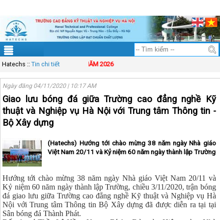
ĐT: 083.83.00.333
Mail: solution@vinasynet.com
Tài khoản
Sitemap
THÔNG BÁO TUYỂN SINH NĂM 2026
Hatechs
::
Tin chi tiết
Ngày đăng 04/11/2020 | 10:17 AM
Giao lưu bóng đá giữa Trường cao đẳng nghề Kỹ
thuật và Nghiệp vụ Hà Nội với Trung tâm Thông tin -
Bộ Xây dựng
(Hatechs) Hướng tới chào mừng 38 năm ngày Nhà giáo
Việt Nam 20/11 và Kỷ niệm 60 năm ngày thành lập Trường
Hướng tới chào mừng 38 năm ngày Nhà giáo Việt Nam 20/11 và
Kỷ niệm 60 năm ngày thành lập Trường, chiều 3/11/2020, trận bóng
đá giao lưu giữa Trường cao đẳng nghề Kỹ thuật và Nghiệp vụ Hà
Nội với Trung tâm Thông tin Bộ Xây dựng đã được diễn ra tại tại
Sân bóng đá Thành Phát.