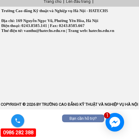
Trang chủ
|
Lên đầu trang
|
Trường Cao đẳng Kỹ thuật và Nghiệp vụ Hà Nội - HATECHS
Địa chỉ: 169 Nguyễn Ngọc Vũ, Phường Yên Hòa, Hà Nội
Điện thoại: 0243.8585.141 | Fax: 0243.8585.667
Thư điện tử: vanthu@hatechs.edu.vn | Trang web: hatechs.edu.vn
COPYRIGHT © 2026 BY TRƯỜNG CAO ĐẲNG KỸ THUẬT VÀ NGHIỆP VỤ HÀ NỘI
1
Bạn cần hỗ trợ?
0986 282 388