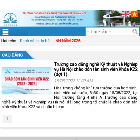
ĐT: 083.83.00.333
Mail: solution@vinasynet.com
Tài khoản
Sitemap
Hatechs
THÔNG BÁO TUYỂN SINH NĂM 2026
::
Danh sách tin bài
CAO ĐẲNG
Trường cao đẳng nghề Kỹ thuật và Nghiệp
vụ Hà Nội chào đón tân sinh viên Khóa K22
(đợt 1)
15/08/2022 12:00 AM
Hòa trong không khí tựu trường của học sinh,
sinh viên cả nước, 8h30 ngày 15/08/2022, tại
Hội trường tầng 4 nhà A Trường cao đẳng
nghề Kỹ thuật và Nghiệp vụ Hà Nội đã long trọng tổ chức lễ chào đón tân
sinh viên Khóa K22 và chuẩn bị cho ...
1